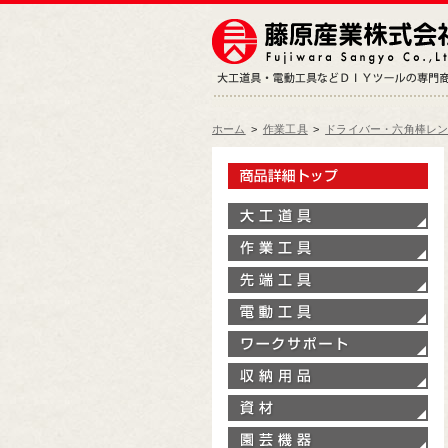
ホーム
>
作業工具
>
ドライバー・六角棒レ
製
大
作
先
電
ワ
収
資
園