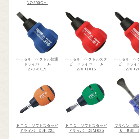
NO.500C +-
芸道具
芸用品
庭用品
扱終了商品
品分類一覧から探す
ベッセル ベクトル普通
ベッセル ベクトルスタ
ベッセル ベ
ドライバー B-
ビードライバー B-
ビードライバ
270 -6X15
270 +1X15
270 +2
用用途から探す
状から探す
ＫＴＣ ソフトスタッビ
ＫＴＣ ソフトスタッビ
ブラウン 幅
ドライバ D9P-225
ドライバ D9M-625
Ｓ Ｒ型 D