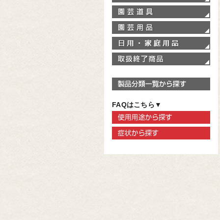
園
園
家
取
製
FAQはこちら▼
使
症