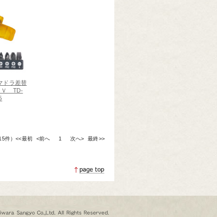
マドラ差替
Ｖ TD-
5
全15件）
<<最初
<前へ
1
次へ>
最終>>
ページトップへ