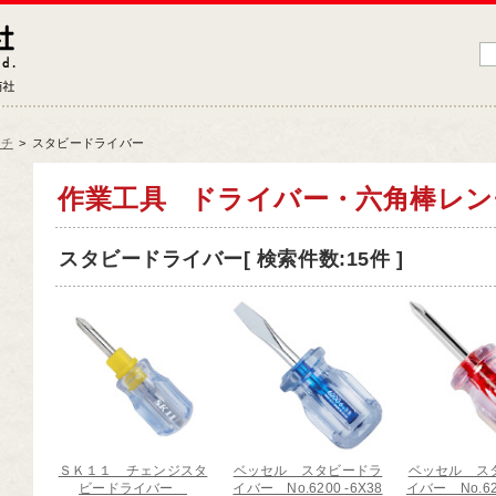
藤原産業株式会社
大工道具・電動工具などDIYツールの専門商社
ンチ
>
スタビードライバー
品情報トップ
作業工具
ドライバー・六角棒レン
工道具
スタビードライバー[ 検索件数:15件 ]
業工具
端工具
動工具
ークサポート
納用品
材
ＳＫ１１ チェンジスタ
ベッセル スタビードラ
ベッセル ス
芸機器
ビードライバー
イバー No.6200 -6X38
イバー No.62