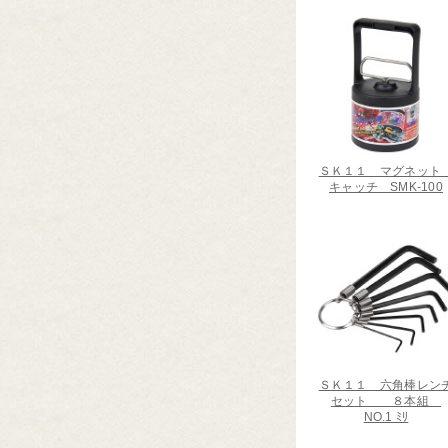
ＳＫ１１ マグネッ
キャッチ SMK-100
ＳＫ１１ 六角棒レン
セット ８本組
NO.1 ﾐﾘ