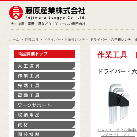
藤原産業株式会社
大工道具・電動工具などDIY
ホーム
>
作業工具
>
ドライバー・六角棒レンチ
>
ドライバー・六角棒レンチ（
製品情報トップ
作業工具
大工道具
ドライバー・六角
作業工具
先端工具
電動工具
ワークサポート
収納用品
資材
ＳＫ１１ ＢＰ六角棒
園芸機器
ンチセット ＳＬ