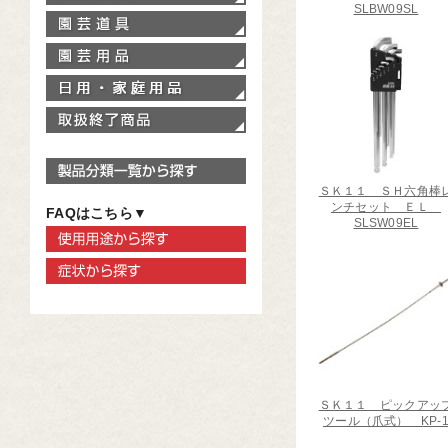
SLBW09SL
園芸道具
園芸用品
家庭用品
取扱終了商品
製品分類一覧から探す
ＳＫ１１ ＳＨ六角棒
ンチセット ＥＬ
FAQはこちら▼
SLSW09EL
使用用途から探す
症状から探す
ＳＫ１１ ピックアッ
ツール（爪式） KP-