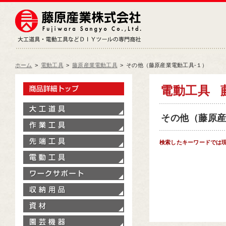
藤原産業株式会社
大工道具・電動工具などDIY
ホーム
>
電動工具
>
藤原産業電動工具
>
その他（藤原産業電動工具‐１）
製品情報トップ
電動工具
大工道具
その他（藤原産業
作業工具
先端工具
検索したキーワードでは
電動工具
ワークサポート
収納用品
資材
園芸機器