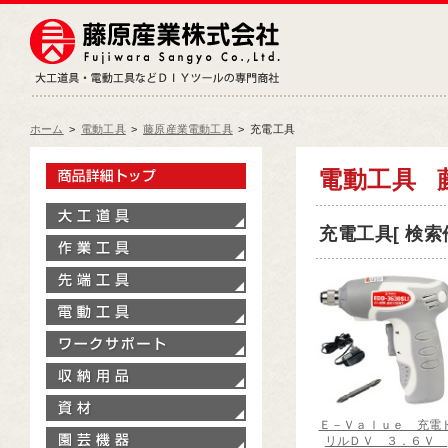
藤原産業株式会社
大工道具・電動工具などDIY
ホーム
>
電動工具
>
藤原産業電動工具
>
充電工具
製品情報トップ
電動工具
大工道具
充電工具[ 検索件
作業工具
先端工具
電動工具
ワークサポート
収納用品
資材
Ｅ－Ｖａｌｕｅ 充電
園芸機器
リルＤＶ ３．６Ｖ