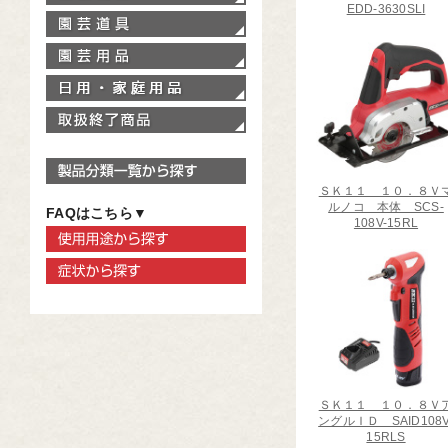
EDD-3630SLI
園芸道具
園芸用品
家庭用品
取扱終了商品
製品分類一覧から探す
ＳＫ１１ １０．８Ｖ
ルノコ 本体 SCS-
FAQはこちら▼
108V-15RL
使用用途から探す
症状から探す
ＳＫ１１ １０．８Ｖ
ングルＩＤ SAID108V
15RLS