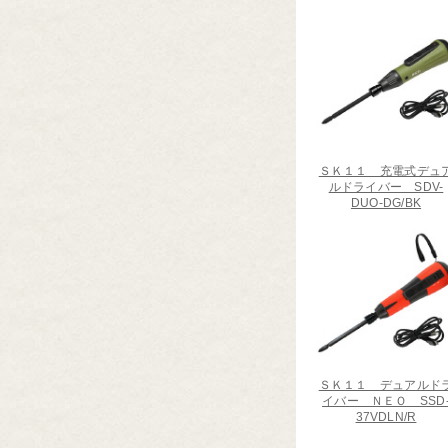
ＳＫ１１ 充電式デュ
ルドライバー SDV-
DUO-DG/BK
ＳＫ１１ デュアルド
イバー ＮＥＯ SSD
37VDLN/R