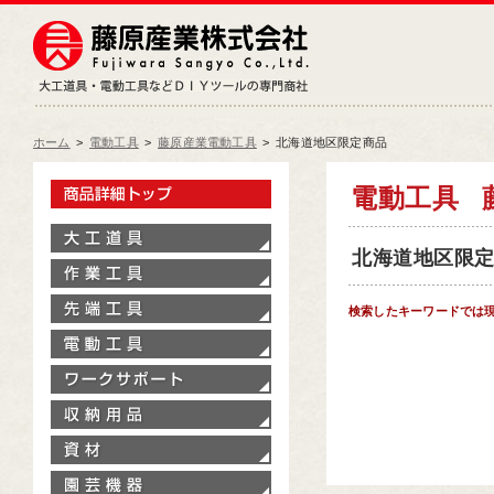
藤原産業株式会社
大工道具・電動工具などDIY
ホーム
>
電動工具
>
藤原産業電動工具
>
北海道地区限定商品
製品情報トップ
電動工具
大工道具
北海道地区限定商
作業工具
先端工具
検索したキーワードでは
電動工具
ワークサポート
収納用品
資材
園芸機器