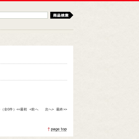
検索
0件（全0件）
<<最初
<前へ
次へ>
最終>>
ページトップへ