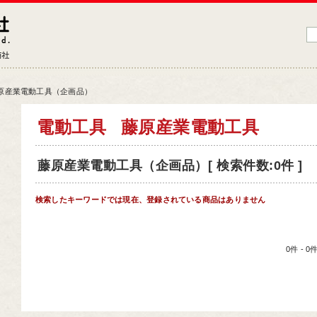
藤原産業株式会社
大工道具・電動工具などDIYツールの専門商社
原産業電動工具（企画品）
品情報トップ
電動工具
藤原産業電動工具
工道具
藤原産業電動工具（企画品）[ 検索件数:0件 ]
業工具
端工具
検索したキーワードでは現在、登録されている商品はありません
動工具
ークサポート
0件 - 
納用品
材
芸機器