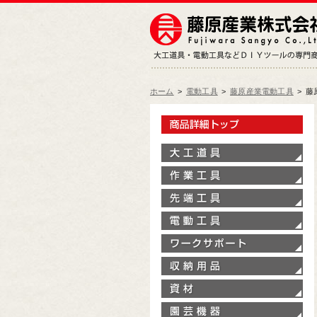
ホーム
>
電動工具
>
藤原産業電動工具
>
藤
製
大
作
先
電
ワ
収
資
園