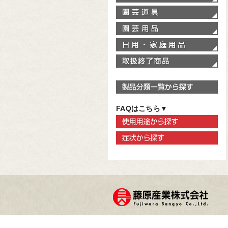
園
園
家
取
製
FAQはこちら▼
使
症