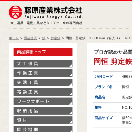
藤原産業株式会社
大工道具・電動工具などDIY
ホーム
>
園芸道具
>
鋏
>
剪定鋏
>
岡恒 剪定鋏 １８０ｍｍ（箱入り） NO.1
製品情報トップ
プロが認めた品
岡恒 剪定鋏
大工道具
作業工具
JANコード
4968
先端工具
ブランド名
岡恒
電動工具
商品名
剪定
ワークサポート
規格
NO.1
収納用品
商品サイズ
幅50
資材
重量1
園芸機器