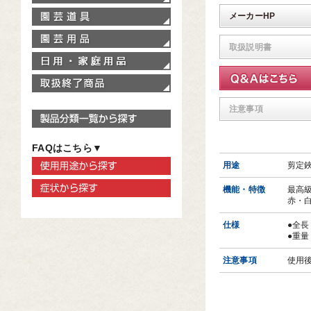
園芸道具
メーカーHP
園芸用品
取扱説明書
家庭用品
取扱終了商品
注意事項
製品分類一覧から探す
FAQはこちら▼
使用用途から探す
用途
剪定
症状から探す
機能・特徴
最高
赤・
仕様
●全長
●重量
注意事項
使用