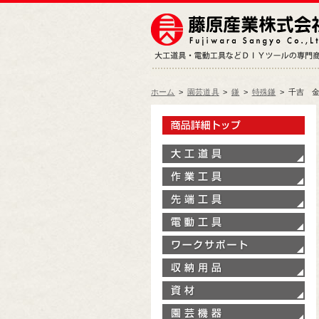
ホーム
>
園芸道具
>
鎌
>
特殊鎌
>
千吉 金
製
大
作
先
電
ワ
収
資
園