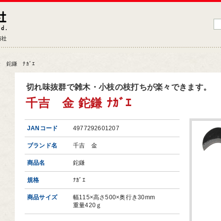
藤原産業株式会社
大工道具・電動工具などDIYツールの専門商社
 鉈鎌 ﾅｶﾞｴ
品情報トップ
切れ味抜群で雑木・小枝の枝打ちが楽々できます。
千吉 金 鉈鎌 ﾅｶﾞｴ
工道具
業工具
JANコード
4977292601207
端工具
ブランド名
千吉 金
動工具
商品名
鉈鎌
ークサポート
規格
ﾅｶﾞｴ
納用品
商品サイズ
幅115×高さ500×奥行き30mm
材
重量420ｇ
芸機器