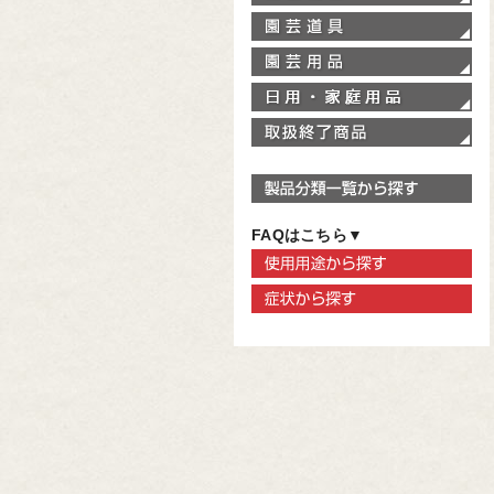
園
園
家
取
製
FAQはこちら▼
使
症