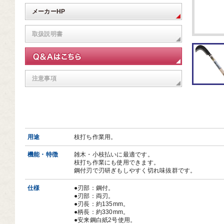
芸道具
メーカーHP
芸用品
取扱説明書
庭用品
扱終了商品
注意事項
品分類一覧から探す
用用途から探す
状から探す
用途
枝打ち作業用。
機能・特徴
雑木・小枝払いに最適です。
枝打ち作業にも使用できます。
鋼付刃で刃研ぎもしやすく切れ味抜群です。
仕様
●刃部：鋼付。
●刃部：両刃。
●刃長：約135mm。
●柄長：約330mm。
●安来鋼白紙2号使用。