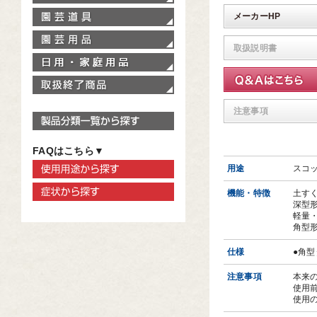
園芸道具
メーカーHP
園芸用品
取扱説明書
家庭用品
取扱終了商品
注意事項
製品分類一覧から探す
FAQはこちら▼
使用用途から探す
用途
スコ
症状から探す
機能・特徴
土す
深型
軽量
角型
仕様
●角
注意事項
本来
使用
使用