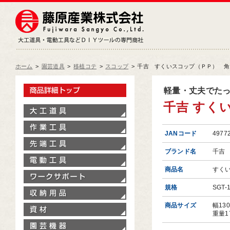
藤原産業株式会社
大工道具・電動工具などDIY
ホーム
>
園芸道具
>
移植コテ
>
スコップ
>
千吉 すくいスコップ（ＰＰ） 角大
製品情報トップ
軽量・丈夫でた
千吉 すくい
大工道具
作業工具
JANコード
4977
先端工具
ブランド名
千吉
電動工具
商品名
すく
ワークサポート
規格
SGT-
収納用品
商品サイズ
幅13
資材
重量1
園芸機器