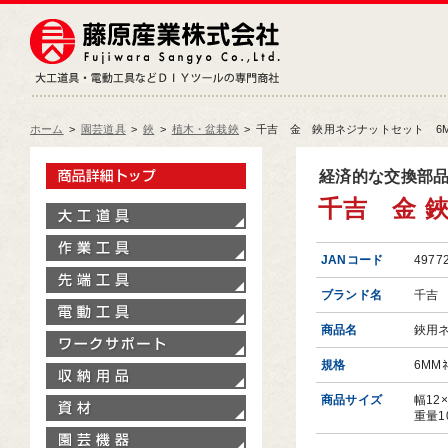
藤原産業株式会社
大工道具・電動工具などDIY
ホーム
>
園芸道具
>
鋏
>
植木・盆栽鋏
>
千吉 金 鋏用ネジナットセット 6M
製品情報トップ
経済的な交換部
千吉 金 鋏
大工道具
作業工具
JANコード
4977
先端工具
ブランド名
千吉
電動工具
商品名
鋏用
ワークサポート
規格
6MMﾈ
収納用品
商品サイズ
幅12
資材
重量1
園芸機器