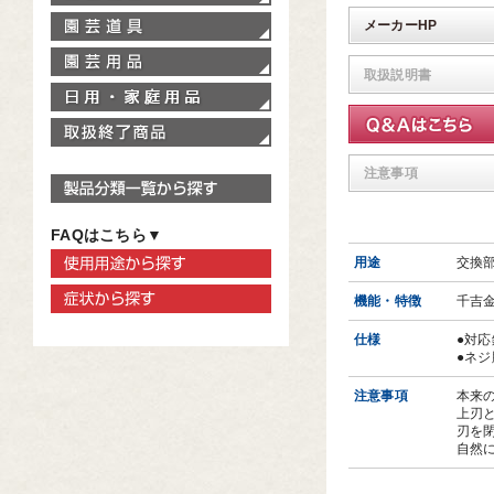
園芸道具
メーカーHP
園芸用品
取扱説明書
家庭用品
取扱終了商品
注意事項
製品分類一覧から探す
FAQはこちら▼
使用用途から探す
用途
交換
症状から探す
機能・特徴
千吉
仕様
●対
●ネジ
注意事項
本来
上刃
刃を
自然