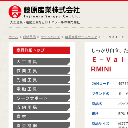
藤原産業株式会社
大工道具・電動工具などDIY
ホーム
>
収納用品
>
ツールバッグ
>
藤原産業ツールバッグ
>
Ｅ－Ｖａｌｕｅ ポ
製品情報トップ
しっかり自立、
Ｅ－Ｖａｌ
大工道具
RMINI
作業工具
先端工具
JANコード
4977
電動工具
ブランド名
Ｅ－
ワークサポート
商品名
ポッ
収納用品
規格
EPU-
資材
商品サイズ
幅77
園芸機器