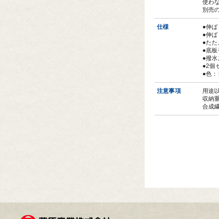
使わ
別売
仕様
●伸ば
●伸ば
●たた
●底
●撥
●2個
●色
注意事項
用途
収納重
合成