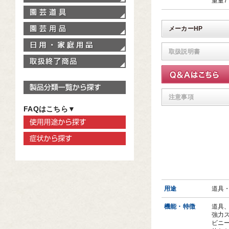
重量7
園芸道具
園芸用品
メーカーHP
家庭用品
取扱説明書
取扱終了商品
製品分類一覧から探す
注意事項
FAQはこちら▼
使用用途から探す
症状から探す
用途
道具
機能・特徴
道具
強力
ビニ