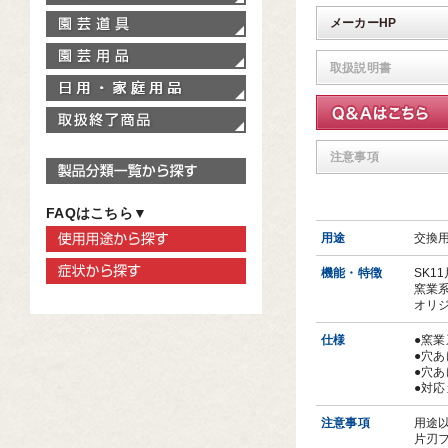
園芸道具
メーカーHP
園芸用品
取扱説明書
家庭用品
取扱終了商品
注意事項
製品分類一覧から探す
FAQはこちら▼
使用用途から探す
用途
交換
症状から探す
機能・特徴
SK1
窯業
オリ
仕様
●窯
●穴あ
●穴あ
●対応
注意事項
用途
片刃