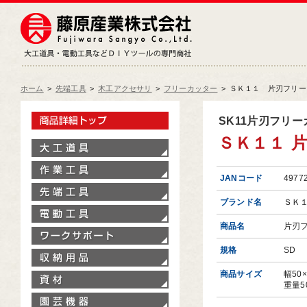
藤原産業株式会社
大工道具・電動工具などDIY
ホーム
>
先端工具
>
木工アクセサリ
>
フリーカッター
>
ＳＫ１１ 片刃フリー
製品情報トップ
SK11片刃フリ
ＳＫ１１ 
大工道具
作業工具
JANコード
4977
先端工具
ブランド名
ＳＫ
電動工具
商品名
片刃
ワークサポート
規格
SD
収納用品
商品サイズ
幅50
資材
重量5
園芸機器