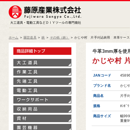
藤原産業株式会社
大工道具・電動工具などDIY
ホーム
>
園芸道具
>
鋏
>
その他（鋏）
>
かじや村 片手刈込鋏用 本革ケース ﾎﾝ
製品情報トップ
牛革3mm厚を使
かじや村 片
大工道具
作業工具
JANコード
4589
先端工具
ブランド名
かじ
電動工具
商品名
片手
ワークサポート
規格
ﾎﾝｶﾞﾜ
収納用品
商品サイズ
幅99
資材
重量9
園芸機器