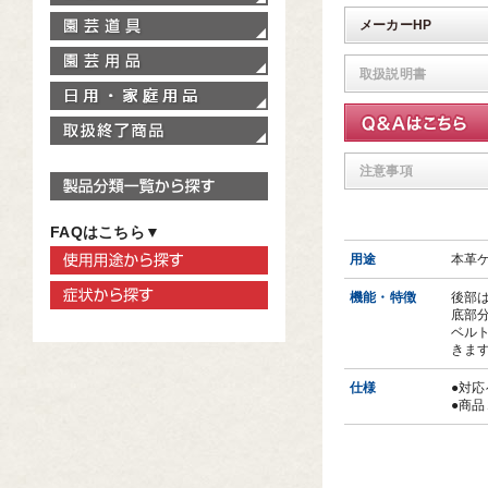
園芸道具
メーカーHP
園芸用品
取扱説明書
家庭用品
取扱終了商品
注意事項
製品分類一覧から探す
FAQはこちら▼
使用用途から探す
用途
本革
症状から探す
機能・特徴
後部
底部
ベルト
きま
仕様
●対応
●商品