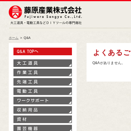
藤原産業株式会社
大工道具・電動工具などDIY
ホーム
>
Q&A
Q&A TOPへ
よくあるご
大工道具
Q&Aがありません。
作業工具
先端工具
電動工具
ワークサポート
収納用品
資材
園芸機器