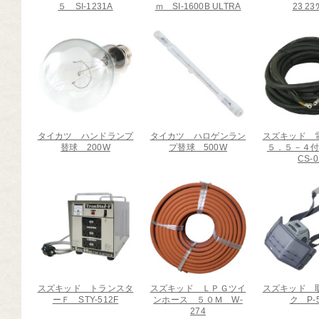
５ SI-1231A
ｍ SI-1600B ULTRA
23 23
芸道具
芸用品
庭用品
扱終了商品
品分類一覧から探す
タイカツ ハンドランプ
タイカツ ハロゲンラン
スズキッド 
替球 200W
プ替球 500W
５．５－４
CS-0
用用途から探す
状から探す
スズキッド トランスタ
スズキッド ＬＰＧツイ
スズキッド 
ーＦ STY-512F
ンホース ５０Ｍ W-
ク P-
274