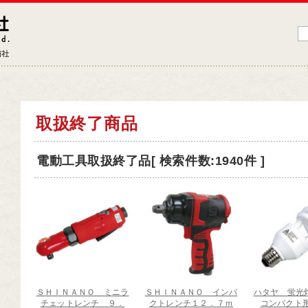
藤原産業株式会社
大工道具・電動工具などDIYツールの専門商社
品
品情報トップ
取扱終了商品
工道具
電動工具取扱終了品[ 検索件数:1940件 ]
業工具
端工具
動工具
ークサポート
納用品
材
ＳＨＩＮＡＮＯ ミニラ
ＳＨＩＮＡＮＯ インパ
ハタヤ 蛍
芸機器
チェットレンチ ９．
クトレンチ１２．７ｍ
コンパクト形