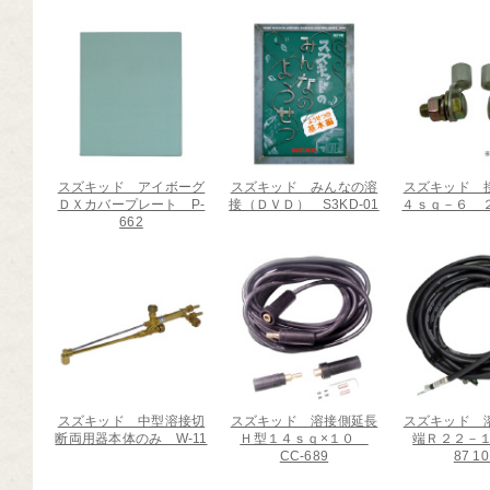
スズキッド アイボーグ
スズキッド みんなの溶
スズキッド 
ＤＸカバープレート P-
接（ＤＶＤ） S3KD-01
４ｓｑ－６ ２
662
スズキッド 中型溶接切
スズキッド 溶接側延長
スズキッド 
断両用器本体のみ W-11
Ｈ型１４ｓｑ×１０
端Ｒ２２－１
CC-689
87 1