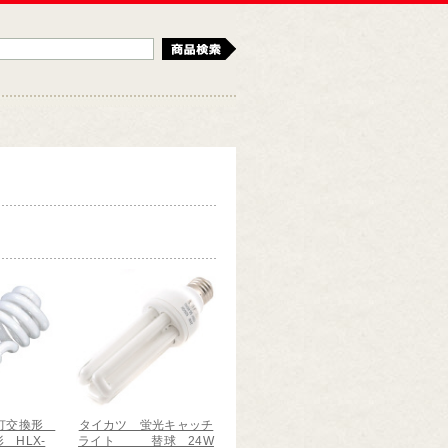
検索
光灯交換形
タイカツ 蛍光キャッチ
 HLX-
ライト 替球 24W