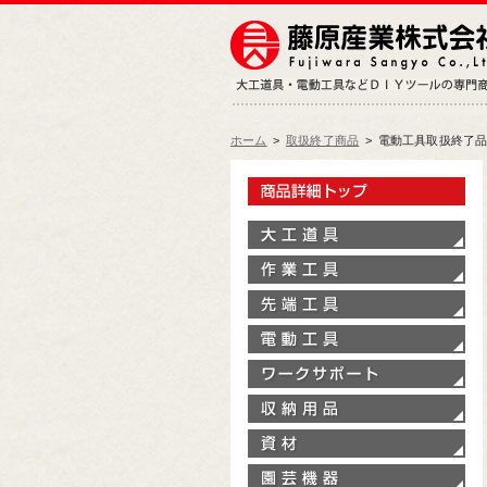
ホーム
>
取扱終了商品
>
電動工具取扱終了
製
大
作
先
電
ワ
収
資
園