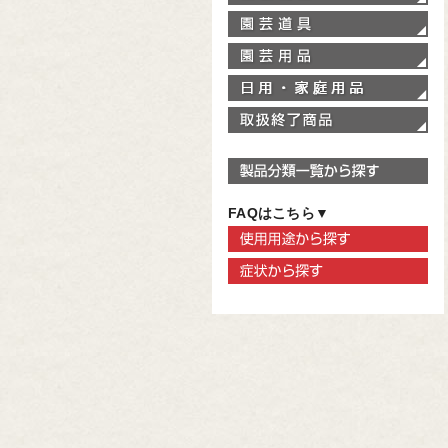
園
園
家
取
製
FAQはこちら▼
使
症