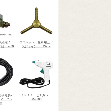
接続端子１
スズキッド 酸素用三ツ
組 P-70
又ジョイント W-89
溶接延長両
ＳＫ１１ ピタガン
０ CT-
GM-100
0M