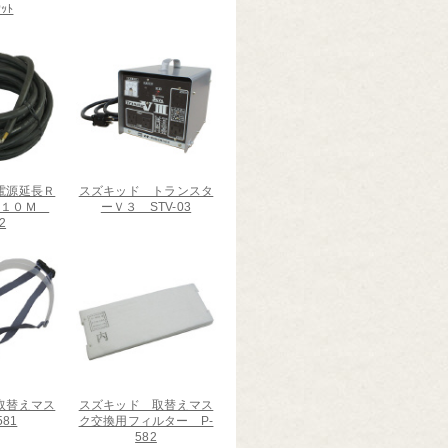
ﾜｯﾄ
電源延長Ｒ
スズキッド トランスタ
付１０Ｍ
ーＶ３ STV-03
2
取替えマス
スズキッド 取替えマス
581
ク交換用フィルター P-
582