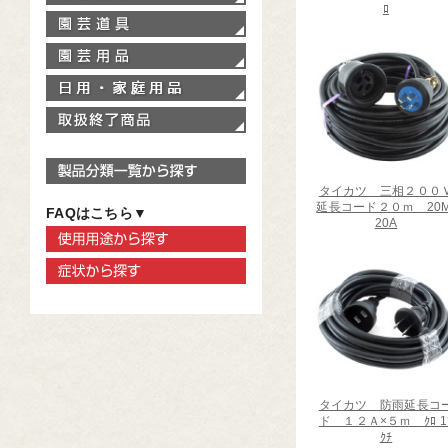
ﾛ
園芸道具
園芸用品
家庭用品
取扱終了商品
製品分類一覧から探す
タイカツ 三相２００
延長コード２０ｍ 20M
FAQはこちら▼
20A
使用用途から探す
症状から探す
タイカツ 防雨延長コ
ド １２Ａ×５ｍ ｸﾛ 1
ｸﾁ