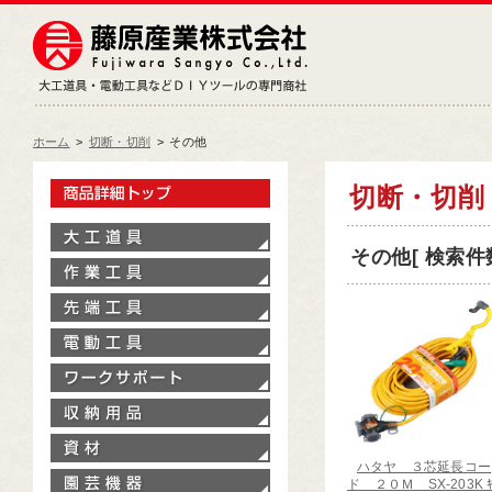
藤原産業株式会社
大工道具・電動工具などDIY
ホーム
>
切断・切削
>
その他
製品情報トップ
切断・切削
大工道具
その他[ 検索件数
作業工具
先端工具
電動工具
ワークサポート
収納用品
資材
ハタヤ ３芯延長コー
園芸機器
ド ２０Ｍ SX-203K ｷ