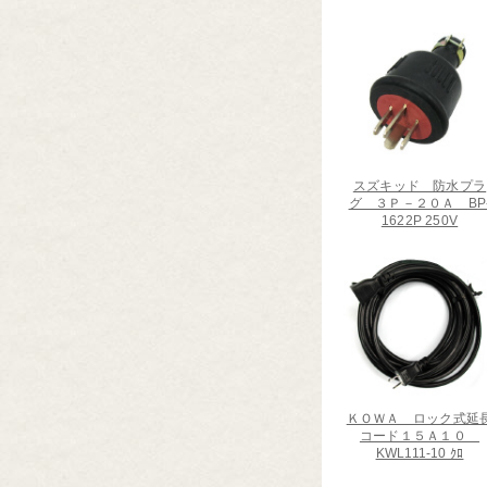
スズキッド 防水プラ
グ ３Ｐ－２０Ａ BP
1622P 250V
ＫＯＷＡ ロック式延
コード１５Ａ１０
KWL111-10 ｸﾛ