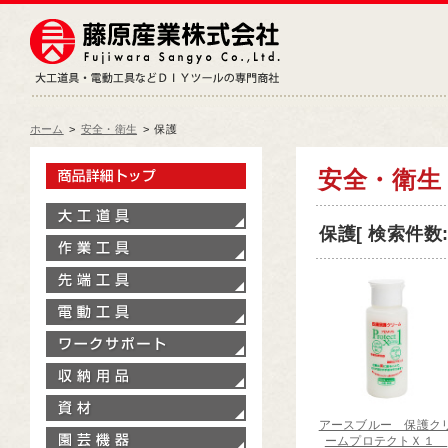
藤原産業株式会社
大工道具・電動工具などDIY
ホーム
>
安全・衛生
>
保護
製品情報トップ
安全・衛生
大工道具
保護[ 検索件数:
作業工具
先端工具
電動工具
ワークサポート
収納用品
資材
アースブルー 保護ク
園芸機器
ームプロテクトＸ１