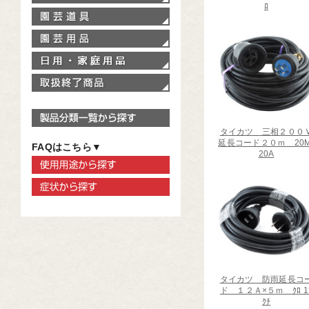
ﾛ
園芸道具
園芸用品
家庭用品
取扱終了商品
製品分類一覧から探す
タイカツ 三相２００
延長コード２０ｍ 20M
FAQはこちら▼
20A
使用用途から探す
症状から探す
タイカツ 防雨延長コ
ド １２Ａ×５ｍ ｸﾛ 1
ｸﾁ