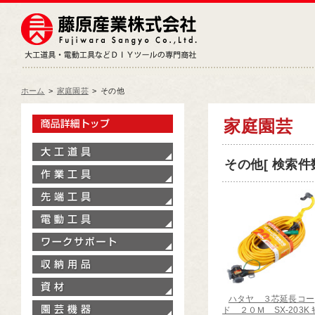
藤原産業株式会社
大工道具・電動工具などDIY
ホーム
>
家庭園芸
>
その他
製品情報トップ
家庭園芸
大工道具
その他[ 検索件数
作業工具
先端工具
電動工具
ワークサポート
収納用品
資材
ハタヤ ３芯延長コー
園芸機器
ド ２０Ｍ SX-203K ｷ