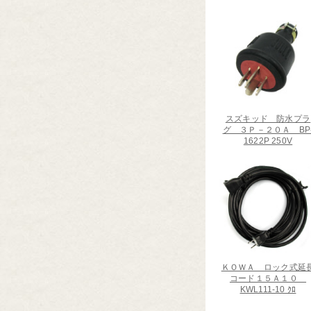
スズキッド 防水プラ
グ ３Ｐ－２０Ａ BP
1622P 250V
ＫＯＷＡ ロック式延
コード１５Ａ１０
KWL111-10 ｸﾛ