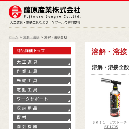
藤原産業株式会社
大工道具・電動工具などDIY
ホーム
>
溶解・溶接
>
溶解・溶接全般
製品情報トップ
溶解・溶接
大工道具
溶解・溶接全般[
作業工具
先端工具
電動工具
ワークサポート
収納用品
資材
ＳＫ１１ ガストー
園芸機器
ST-170S