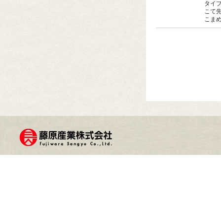
タイ
こて
こま