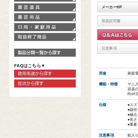
園芸道具
メーカーHP
園芸用品
取扱説明書
家庭用品
取扱終了商品
注意事項
製品分類一覧から探す
FAQはこちら▼
使用用途から探す
用途
家庭
症状から探す
機能・特徴
ヤニ
容器
RoH
仕様
●ス
●線径
●融点
●長さ
●重量
注意事項
鉛入