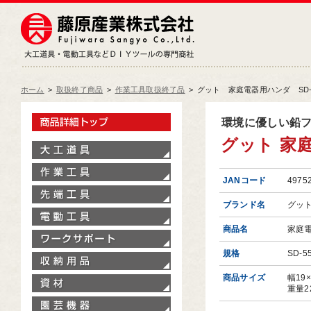
藤原産業株式会社
大工道具・電動工具などDIY
ホーム
>
取扱終了商品
>
作業工具取扱終了品
>
グット 家庭電器用ハンダ SD-
製品情報トップ
環境に優しい鉛
グット 家庭
大工道具
作業工具
JANコード
4975
先端工具
ブランド名
グッ
電動工具
商品名
家庭
ワークサポート
規格
SD-5
収納用品
商品サイズ
幅19
資材
重量2
園芸機器