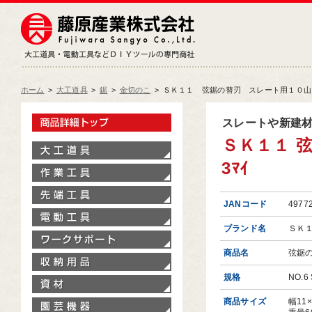
藤原産業株式会社
大工道具・電動工具などDIY
ホーム
>
大工道具
>
鋸
>
金切のこ
>
ＳＫ１１ 弦鋸の替刃 スレート用１０山 NO.
製品情報トップ
スレートや新建
ＳＫ１１ 弦
大工道具
3ﾏｲ
作業工具
先端工具
JANコード
4977
電動工具
ブランド名
ＳＫ
ワークサポート
商品名
弦鋸
収納用品
規格
NO.6 
資材
商品サイズ
幅11
園芸機器