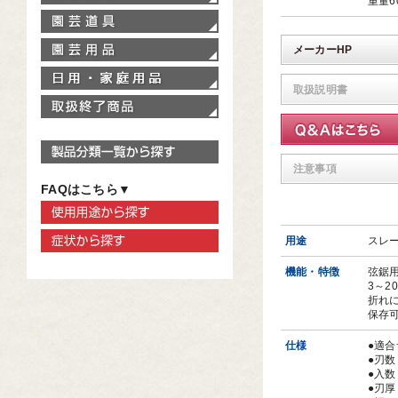
重量6
園芸道具
園芸用品
メーカーHP
家庭用品
取扱説明書
取扱終了商品
製品分類一覧から探す
注意事項
FAQはこちら▼
使用用途から探す
症状から探す
用途
スレ
機能・特徴
弦鋸
3～
折れ
保存
仕様
●適合
●刃数
●入数
●刃厚