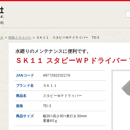
藤原産業株式会社
大工道具・電動工具などDIYツールの専門商社
ンチ
>
特殊ドライバー
>
ＳＫ１１ スタビーＷＰドライバー TD-3
品情報トップ
水廻りのメンテナンスに便利です。
ＳＫ１１ スタビーＷＰドライバー T
工道具
業工具
JANコード
4977292202176
端工具
ブランド名
ＳＫ１１
動工具
商品名
スタビーＷＰドライバー
ークサポート
規格
TD-3
納用品
商品サイズ
幅30×高さ90×奥行き30mm
材
重量60ｇ
芸機器