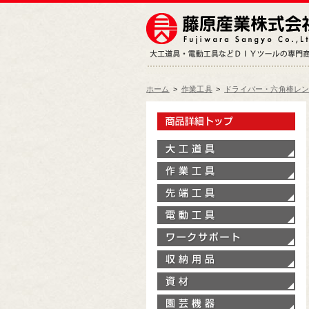
ホーム
>
作業工具
>
ドライバー・六角棒レ
製
大
作
先
電
ワ
収
資
園