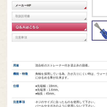
芸道具
メーカーHP
芸用品
取扱説明書
庭用品
扱終了商品
注意事項
品分類一覧から探す
用用途から探す
状から探す
用途
混合栓のストレーナー付き逆止弁の脱着。
機能・特徴
角軸を採用している為、力が入りにくい時は、ウォー
にゆるめる事が出来ます。
仕様
●先端幅：18mm。
●先端厚：1.6mm。
●軸長：45mm。
注意事項
ネジのサイズに合ったものを使用して下さい。
バールやタガネのように使用しないで下さい。