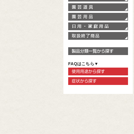
園
園
家
取
製
FAQはこちら▼
使
症