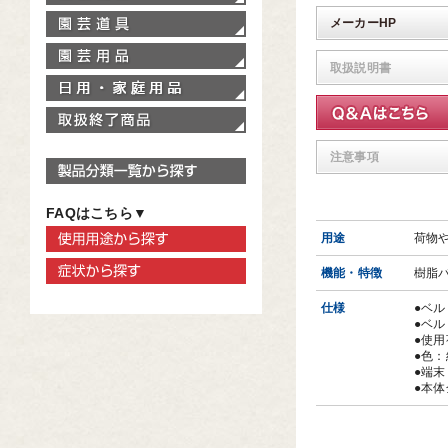
園芸道具
メーカーHP
園芸用品
取扱説明書
家庭用品
取扱終了商品
注意事項
製品分類一覧から探す
FAQはこちら▼
使用用途から探す
用途
荷物
症状から探す
機能・特徴
樹脂
仕様
●ベル
●ベル
●使用
●色：
●端
●本