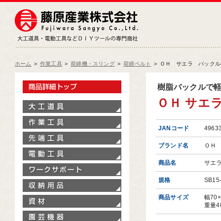
藤原産業株式会社
大工道具・電動工具などDIY
ホーム
>
作業工具
>
荷締機・スリング
>
荷締ベルト
>
ＯＨ サエラ バックルベ
製品情報トップ
樹脂バックルで
ＯＨ サエラ
大工道具
作業工具
JANコード
4963
先端工具
ブランド名
ＯＨ
電動工具
商品名
サエ
ワークサポート
規格
SB15
収納用品
商品サイズ
幅70
資材
重量4
園芸機器