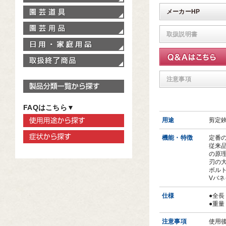
園芸道具
メーカーHP
園芸用品
取扱説明書
家庭用品
取扱終了商品
注意事項
製品分類一覧から探す
FAQはこちら▼
使用用途から探す
用途
剪定
症状から探す
機能・特徴
定番
従来品
の原
刃の大
ボルト
Vバネ
仕様
●全長
●重量
注意事項
使用