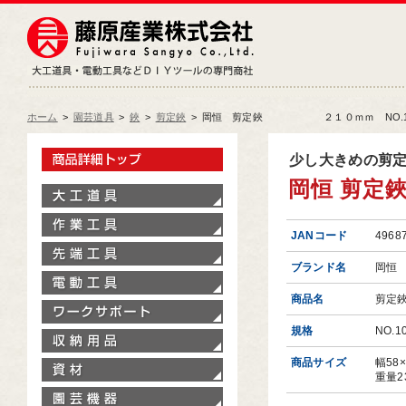
藤原産業株式会社
大工道具・電動工具などDIY
ホーム
>
園芸道具
>
鋏
>
剪定鋏
>
岡恒 剪定鋏 ２１０ｍｍ NO.10
製品情報トップ
少し大きめの剪
岡恒 剪定
大工道具
作業工具
JANコード
4968
先端工具
ブランド名
岡恒
電動工具
商品名
剪
ワークサポート
規格
NO.1
収納用品
商品サイズ
幅58
資材
重量2
園芸機器