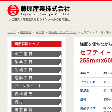
藤原産業株式会社
大工道具・電動工具などDIY
ホーム
>
園芸機器
>
刈払機
>
刈払機（チップソー）
>
セフティ－３ 竹・笹・雑木
製品情報トップ
強度を保ちなが
セフティ－
大工道具
255mmx60
作業工具
先端工具
JANコード
4977
電動工具
ブランド名
セフ
ワークサポート
商品名
竹・
収納用品
規格
255m
資材
商品サイズ
幅25
園芸機器