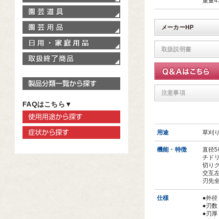
重量4
園芸道具
園芸用品
メーカーHP
家庭用品
取扱説明書
取扱終了商品
製品分類一覧から探す
注意事項
FAQはこちら▼
使用用途から探す
症状から探す
用途
草刈
機能・特徴
直径
チド
切り
交互
刃先
仕様
●外径
●刃数
●刃厚