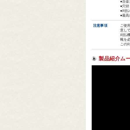
●台金
●穴径
●刈払
●最
注意事項
ご使
意し
刈払
靴を
この
製品紹介ム