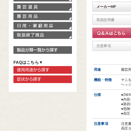
園芸道具
メーカーHP
園芸用品
取扱説明書
家庭用品
取扱終了商品
注意事項
製品分類一覧から探す
FAQはこちら▼
使用用途から探す
用途
園芸
症状から探す
機能・特徴
ヤニ
ヘッ
仕様
●2W
●内容
●第四
●危険
●高圧
注意事項
注意
高圧