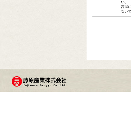
い。
高温
ない