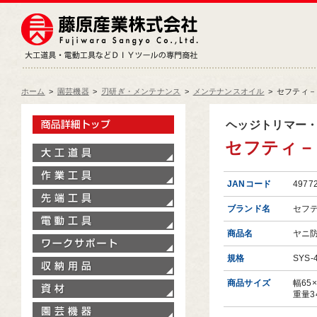
藤原産業株式会社
大工道具・電動工具などDIY
ホーム
>
園芸機器
>
刃研ぎ・メンテナンス
>
メンテナンスオイル
>
セフティ－
製品情報トップ
ヘッジトリマー
セフティ－３
大工道具
作業工具
JANコード
4977
先端工具
ブランド名
セフ
電動工具
商品名
ヤニ
ワークサポート
規格
SYS-
収納用品
商品サイズ
幅65
資材
重量3
園芸機器