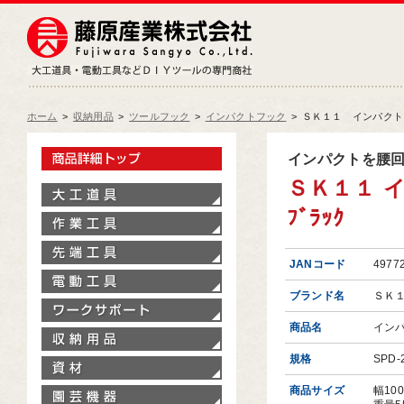
藤原産業株式会社
大工道具・電動工具などDIY
ホーム
>
収納用品
>
ツールフック
>
インパクトフック
>
ＳＫ１１ インパクトフッ
製品情報トップ
インパクトを腰
ＳＫ１１ イ
大工道具
ﾌﾞﾗｯｸ
作業工具
先端工具
JANコード
4977
電動工具
ブランド名
ＳＫ
ワークサポート
商品名
イン
収納用品
規格
SPD-
資材
商品サイズ
幅10
園芸機器