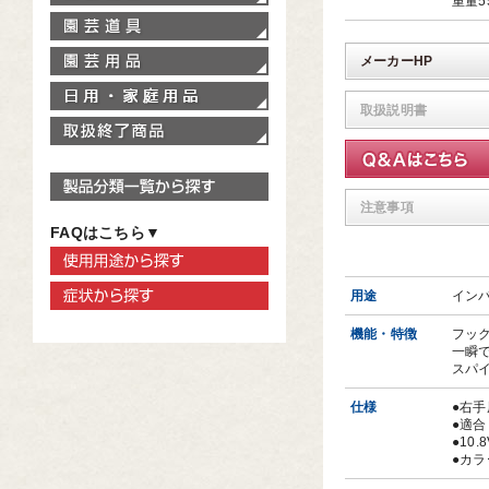
重量5
園芸道具
園芸用品
メーカーHP
家庭用品
取扱説明書
取扱終了商品
製品分類一覧から探す
注意事項
FAQはこちら▼
使用用途から探す
症状から探す
用途
イン
機能・特徴
フッ
一瞬
スパ
仕様
●右手
●適合
●10
●カ