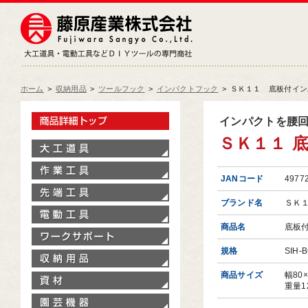
藤原産業株式会社
大工道具・電動工具などDIY
ホーム
>
収納用品
>
ツールフック
>
インパクトフック
>
ＳＫ１１ 底板付インパ
製品情報トップ
インパクトを腰
ＳＫ１１ 底
大工道具
作業工具
JANコード
4977
先端工具
ブランド名
ＳＫ
電動工具
商品名
底板
ワークサポート
規格
SIH-
収納用品
商品サイズ
幅80
資材
重量1
園芸機器