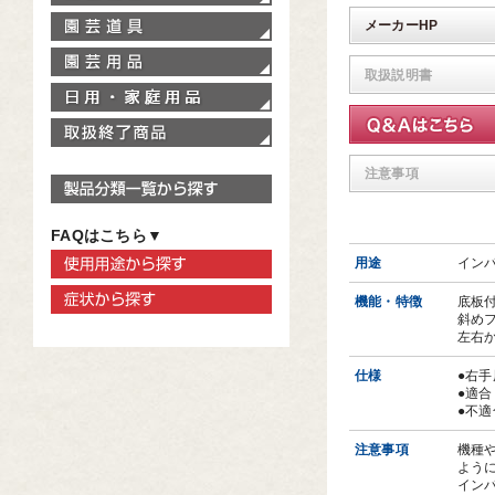
園芸道具
メーカーHP
園芸用品
取扱説明書
家庭用品
取扱終了商品
注意事項
製品分類一覧から探す
FAQはこちら▼
使用用途から探す
用途
イン
症状から探す
機能・特徴
底板
斜め
左右
仕様
●右手
●適合
●不適
注意事項
機種
よう
イン