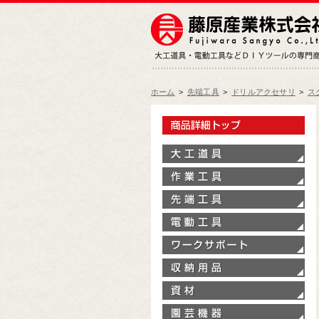
ホーム
>
先端工具
>
ドリルアクセサリ
>
ス
製
大
作
先
電
ワ
収
資
園