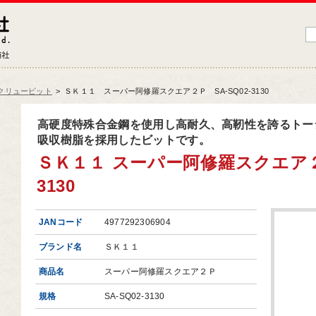
藤原産業株式会社
大工道具・電動工具などDIYツールの専門商社
クリュービット
>
ＳＫ１１ スーパー阿修羅スクエア２Ｐ SA-SQ02-3130
品情報トップ
高硬度特殊合金鋼を使用し高耐久、高靭性を誇るトー
吸収樹脂を採用したビットです。
工道具
ＳＫ１１ スーパー阿修羅スクエア２Ｐ 
業工具
3130
端工具
動工具
JANコード
4977292306904
ークサポート
ブランド名
ＳＫ１１
納用品
商品名
スーパー阿修羅スクエア２Ｐ
材
規格
SA-SQ02-3130
芸機器