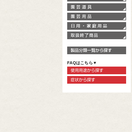
園
園
家
取
製
FAQはこちら▼
使
症