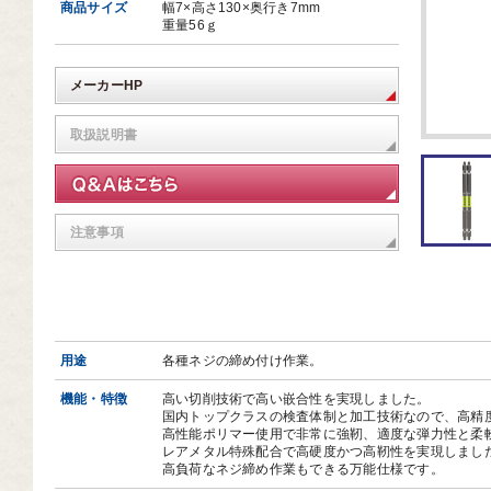
商品サイズ
幅7×高さ130×奥行き7mm
芸道具
重量56ｇ
芸用品
メーカーHP
庭用品
扱終了商品
取扱説明書
品分類一覧から探す
注意事項
用用途から探す
状から探す
用途
各種ネジの締め付け作業。
機能・特徴
高い切削技術で高い嵌合性を実現しました。
国内トップクラスの検査体制と加工技術なので、高精
高性能ポリマー使用で非常に強靭、適度な弾力性と柔
レアメタル特殊配合で高硬度かつ高靭性を実現しまし
高負荷なネジ締め作業もできる万能仕様です。