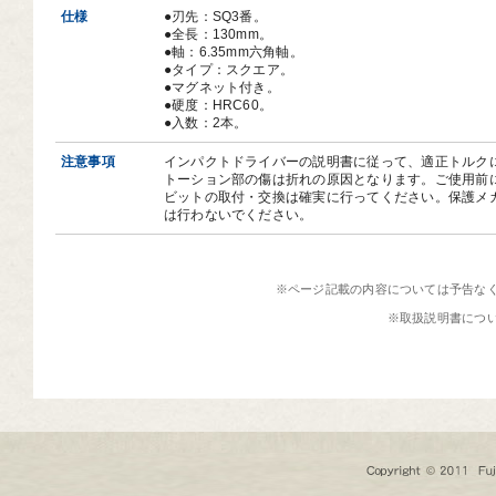
仕様
●刃先：SQ3番。
●全長：130mm。
●軸：6.35mm六角軸。
●タイプ：スクエア。
●マグネット付き。
●硬度：HRC60。
●入数：2本。
注意事項
インパクトドライバーの説明書に従って、適正トルク
トーション部の傷は折れの原因となります。ご使用前
ビットの取付・交換は確実に行ってください。保護メ
は行わないでください。
※ページ記載の内容については予告な
※取扱説明書につ