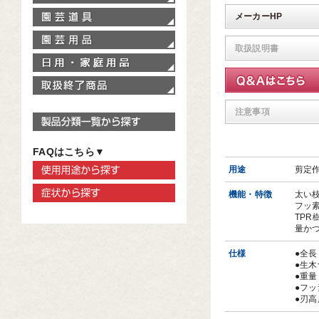
園芸道具
メーカーHP
園芸用品
取扱説明書
家庭用品
取扱終了商品
注意事項
製品分類一覧から探す
FAQはこちら▼
使用用途から探す
用途
剪定
症状から探す
機能・特徴
太い
フッ
TP
量か
仕様
●全長
●生木
●重量
●フ
●刃高