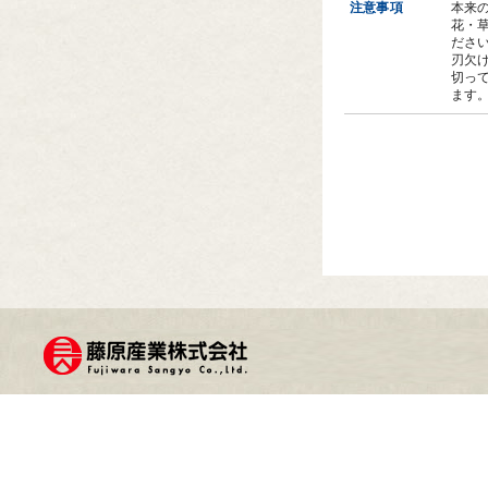
注意事項
本来
花・
ださ
刃欠
切っ
ます