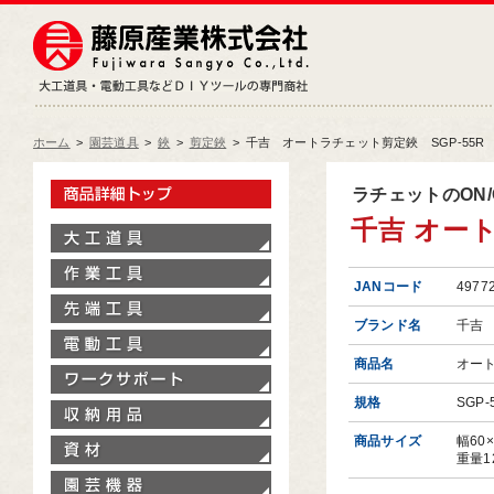
藤原産業株式会社
大工道具・電動工具などDIY
ホーム
>
園芸道具
>
鋏
>
剪定鋏
>
千吉 オートラチェット剪定鋏 SGP-55R
製品情報トップ
ラチェットのON
千吉 オート
大工道具
作業工具
JANコード
4977
先端工具
ブランド名
千吉
電動工具
商品名
オー
ワークサポート
規格
SGP-
収納用品
商品サイズ
幅60
資材
重量1
園芸機器