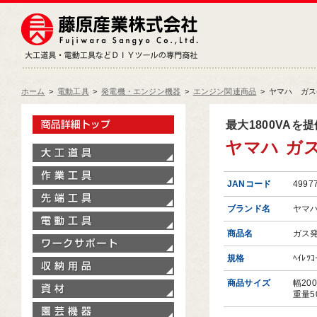
藤原産業株式会社
大工道具・電動工具などDIY
ホーム
>
電動工具
>
発電機・エンジン機器
>
エンジン関連商品
>
ヤマハ ガス発
製品情報トップ
最大1800VA
ヤマハ ガス
大工道具
作業工具
JANコード
4997
先端工具
ブランド名
ヤマ
電動工具
商品名
ガス
ワークサポート
規格
ﾍｲﾚﾂｺ
収納用品
商品サイズ
幅20
資材
重量5
園芸機器