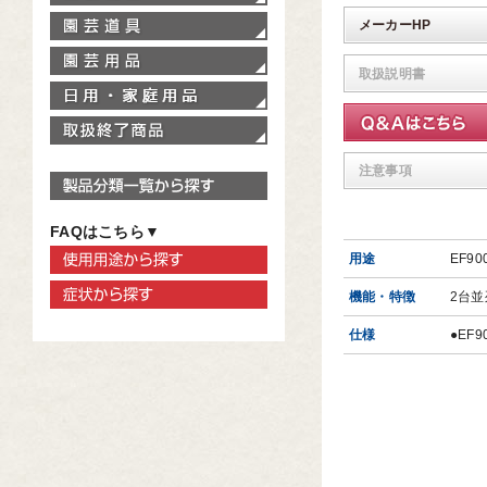
園芸道具
メーカーHP
園芸用品
取扱説明書
家庭用品
取扱終了商品
注意事項
製品分類一覧から探す
FAQはこちら▼
使用用途から探す
用途
EF9
症状から探す
機能・特徴
2台並
仕様
●EF9