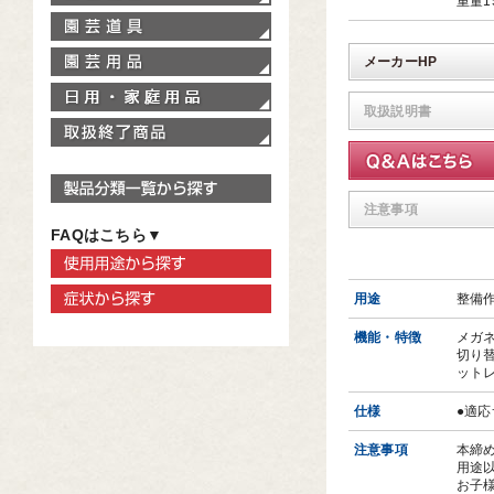
重量1
園芸道具
園芸用品
メーカーHP
家庭用品
取扱説明書
取扱終了商品
製品分類一覧から探す
注意事項
FAQはこちら▼
使用用途から探す
症状から探す
用途
整備
機能・特徴
メガ
切り
ット
仕様
●適応
注意事項
本締
用途
お子