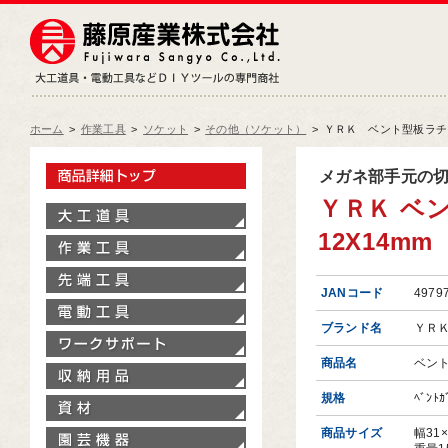
藤原産業株式会社
大工道具・電動工具などDIY
ホーム
>
作業工具
>
ソケット
>
その他（ソケット）
>
ＹＲＫ ベント型板ラチェッ
製品情報トップ
メガネ部手元の
ＹＲＫ ベン
大工道具
12X14mm
作業工具
先端工具
JANコード
4979
電動工具
ブランド名
ＹＲ
ワークサポート
商品名
ベン
収納用品
規格
ﾍﾞﾝﾄ
資材
商品サイズ
幅31
園芸機器