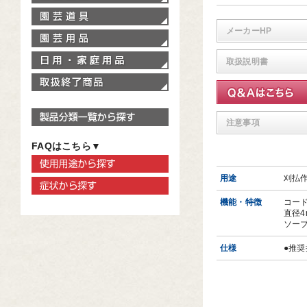
園芸道具
メーカーHP
園芸用品
家庭用品
取扱説明書
取扱終了商品
製品分類一覧から探す
注意事項
FAQはこちら▼
使用用途から探す
用途
刈払
症状から探す
機能・特徴
コー
直径
ソーブ
仕様
●推奨