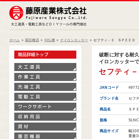
藤原産業株式会社
大工道具・電動工具などDIY
ホーム
>
園芸機器
>
刈払機
>
ナイロンカッター
>
セフティ－３ ＳＰＥＥＤ ロ
製品情報トップ
破断に対する耐
イロンカッター
大工道具
セフティ－
作業工具
先端工具
JANコード
4977
電動工具
ブランド名
セフ
ワークサポート
商品名
ＳＰ
収納用品
規格
SLNC
資材
商品サイズ
幅10
園芸機器
重量3