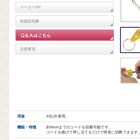
芸道具
メーカーHP
芸用品
取扱説明書
庭用品
扱終了商品
注意事項
品分類一覧から探す
用用途から探す
状から探す
用途
刈払作業用。
機能・特徴
約4mmまでのコードを切断可能です。
コードを曲げて押し当てるだけで簡単に切断できます