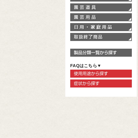
園
園
家
取
製
FAQはこちら▼
使
症