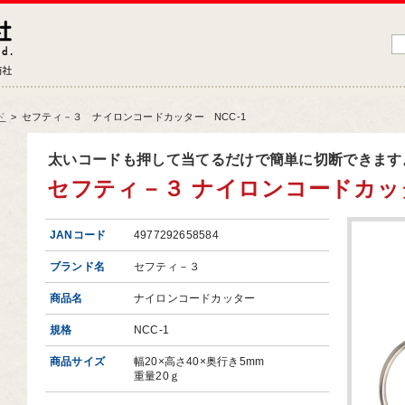
藤原産業株式会社
大工道具・電動工具などDIYツールの専門商社
ド
>
セフティ－３ ナイロンコードカッター NCC-1
品情報トップ
太いコードも押して当てるだけで簡単に切断できます
セフティ－３ ナイロンコードカッター
工道具
業工具
JANコード
4977292658584
端工具
ブランド名
セフティ－３
動工具
商品名
ナイロンコードカッター
ークサポート
規格
NCC-1
納用品
商品サイズ
幅20×高さ40×奥行き5mm
材
重量20ｇ
芸機器