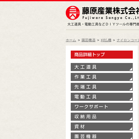
ホーム
>
園芸機器
>
刈払機
>
ナイロンコー
製
大
作
先
電
ワ
収
資
園