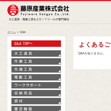
藤原産業株式会社
大工道具・電動工具などDIY
ホーム
>
Q&A
Q&A TOPへ
よくあるご
大工道具
Q&Aがありません。
作業工具
先端工具
電動工具
ワークサポート
収納用品
資材
園芸機器