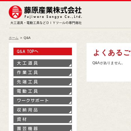
藤原産業株式会社
大工道具・電動工具などDIY
ホーム
>
Q&A
Q&A TOPへ
よくあるご
大工道具
Q&Aがありません。
作業工具
先端工具
電動工具
ワークサポート
収納用品
資材
園芸機器