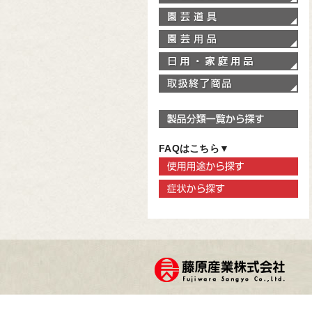
園
園
家
取
製
FAQはこちら▼
使
症