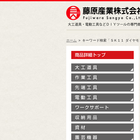
ホーム
>
キーワード検索「ＳＫ１１ ダイヤ
製
大
作
先
電
ワ
収
資
園