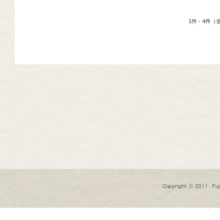
芸道具
1件 - 4件
芸用品
庭用品
扱終了商品
品分類一覧から探す
用用途から探す
状から探す