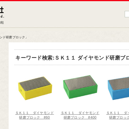
藤原産業株式会社
大工道具・電動工具などDIYツールの専門商社
モンド研磨ブロック」
品情報トップ
キーワード検索:ＳＫ１１ ダイヤモンド研磨ブロック
工道具
業工具
端工具
動工具
ークサポート
納用品
ＳＫ１１ ダイヤモンド
ＳＫ１１ ダイヤモンド
ＳＫ１１ ダ
材
研磨ブロック #60
研磨ブロック #400
研磨ブロック
芸機器